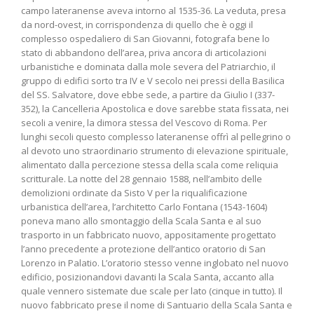
campo lateranense aveva intorno al 1535-36. La veduta, presa
da nord-ovest, in corrispondenza di quello che è oggi il
complesso ospedaliero di San Giovanni, fotografa bene lo
stato di abbandono dell’area, priva ancora di articolazioni
urbanistiche e dominata dalla mole severa del Patriarchio, il
gruppo di edifici sorto tra IV e V secolo nei pressi della Basilica
del SS. Salvatore, dove ebbe sede, a partire da Giulio I (337-
352), la Cancelleria Apostolica e dove sarebbe stata fissata, nei
secoli a venire, la dimora stessa del Vescovo di Roma. Per
lunghi secoli questo complesso lateranense offrì al pellegrino o
al devoto uno straordinario strumento di elevazione spirituale,
alimentato dalla percezione stessa della scala come reliquia
scritturale. La notte del 28 gennaio 1588, nell’ambito delle
demolizioni ordinate da Sisto V per la riqualificazione
urbanistica dell’area, l’architetto Carlo Fontana (1543-1604)
poneva mano allo smontaggio della Scala Santa e al suo
trasporto in un fabbricato nuovo, appositamente progettato
l’anno precedente a protezione dell’antico oratorio di San
Lorenzo in Palatio. L’oratorio stesso venne inglobato nel nuovo
edificio, posizionandovi davanti la Scala Santa, accanto alla
quale vennero sistemate due scale per lato (cinque in tutto). Il
nuovo fabbricato prese il nome di Santuario della Scala Santa e