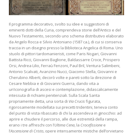
Il programma decorativo, svolto su idee e suggestioni di
eminenti dotti della Curia, comprendeva storie dell’Antico e del
Nuovo Testamento, secondo uno schema distributivo elaborato
da Angelo Rocca e Silvio Antoniano (1587 ca.), di cui si conserva
traccia in un disegno presso la Biblioteca Angelica di Roma. Uno
stuolo di pittori tardomanieristi, come Paris Nogari, Giovanni
Battista Ricci, Giovanni Baglione, Baldassarre Croce, Prospero
Orsi, Andrea Lilio, Ferraù Fenzoni, Paul Bril, Ventura Salimbeni,
Antonio Scalvati, Avanzino Nucci, Giacomo Stella, Giovanni e
Cherubino Alberti, decorò volte e pareti sotto la direzione di
Cesare Nebbia e di Giovanni Guerra, dando vita a
un’iconografia di ascesi e contemplazione, didascalicamente
intessuta di richiami penitenziali. Sulla Scala Santa
propriamente detta, una sorta di
Via Crucis
figurata,
rigorosamente modellata sui precetti tridentini, teneva conto
del punto di vista ribassato di chi la ascendeva in ginocchio: ad
aprire e chiudere il percorso, alle due estremità della rampa,
erano i tre affreschi con l’
Ultima Cena
, la
Crocefissione
e
l’
Ascensione di Cristo
, opere intensamente mistiche dell’orvietano