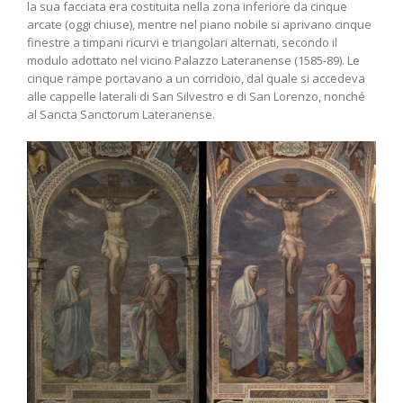
la sua facciata era costituita nella zona inferiore da cinque
arcate (oggi chiuse), mentre nel piano nobile si aprivano cinque
finestre a timpani ricurvi e triangolari alternati, secondo il
modulo adottato nel vicino Palazzo Lateranense (1585-89). Le
cinque rampe portavano a un corridoio, dal quale si accedeva
alle cappelle laterali di San Silvestro e di San Lorenzo, nonché
al Sancta Sanctorum Lateranense.