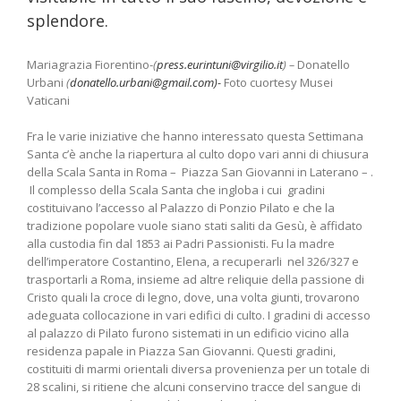
splendore.
Mariagrazia Fiorentino-
(
press.eurintuni@virgilio.it
)
–
Donatello
Urbani
(
donatello.urbani@gmail.com)-
Foto cuortesy Musei
Vaticani
Fra le varie iniziative che hanno interessato questa Settimana
Santa c’è anche la riapertura al culto dopo vari anni di chiusura
della Scala Santa in Roma – Piazza San Giovanni in Laterano – .
Il complesso della Scala Santa che ingloba i cui gradini
costituivano l’accesso al Palazzo di Ponzio Pilato e che la
tradizione popolare vuole siano stati saliti da Gesù, è affidato
alla custodia fin dal 1853 ai Padri Passionisti. Fu la madre
dell’imperatore Costantino, Elena, a recuperarli nel 326/327 e
trasportarli a Roma, insieme ad altre reliquie della passione di
Cristo quali la croce di legno, dove, una volta giunti, trovarono
adeguata collocazione in vari edifici di culto. I gradini di accesso
al palazzo di Pilato furono sistemati in un edificio vicino alla
residenza papale in Piazza San Giovanni. Questi gradini,
costituiti di marmi orientali diversa provenienza per un totale di
28 scalini, si ritiene che alcuni conservino tracce del sangue di