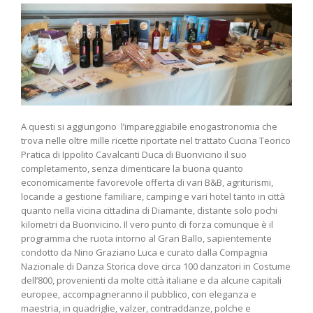
A questi si aggiungono l’impareggiabile enogastronomia che
trova nelle oltre mille ricette riportate nel trattato Cucina Teorico
Pratica di Ippolito Cavalcanti Duca di Buonvicino il suo
completamento, senza dimenticare la buona quanto
economicamente favorevole offerta di vari B&B, agriturismi,
locande a gestione familiare, camping e vari hotel tanto in città
quanto nella vicina cittadina di Diamante, distante solo pochi
kilometri da Buonvicino. Il vero punto di forza comunque è il
programma che ruota intorno al Gran Ballo, sapientemente
condotto da Nino Graziano Luca e curato dalla Compagnia
Nazionale di Danza Storica dove circa 100 danzatori in Costume
dell’800, provenienti da molte città italiane e da alcune capitali
europee, accompagneranno il pubblico, con eleganza e
maestria, in quadriglie, valzer, contraddanze, polche e