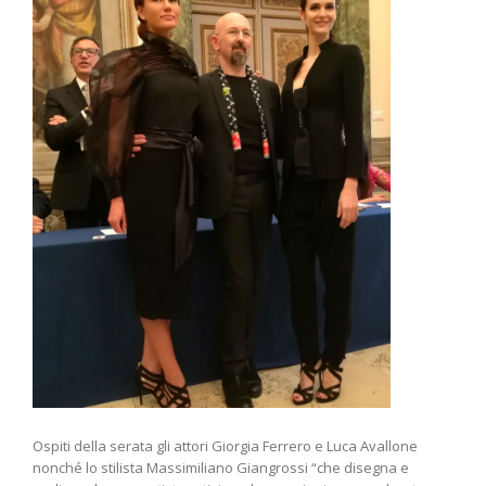
Ospiti della serata gli attori Giorgia Ferrero e Luca Avallone
nonché lo stilista Massimiliano Giangrossi “che disegna e