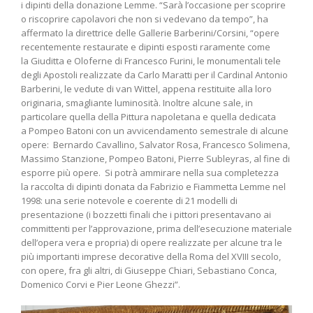
i dipinti della donazione Lemme. “Sarà l’occasione per scoprire
o riscoprire capolavori che non si vedevano da tempo”, ha
affermato la direttrice delle Gallerie Barberini/Corsini, “opere
recentemente restaurate e dipinti esposti raramente come
la Giuditta e Oloferne di Francesco Furini, le monumentali tele
degli Apostoli realizzate da Carlo Maratti per il Cardinal Antonio
Barberini, le vedute di van Wittel, appena restituite alla loro
originaria, smagliante luminosità. Inoltre alcune sale, in
particolare quella della Pittura napoletana e quella dedicata
a Pompeo Batoni con un avvicendamento semestrale di alcune
opere: Bernardo Cavallino, Salvator Rosa, Francesco Solimena,
Massimo Stanzione, Pompeo Batoni, Pierre Subleyras, al fine di
esporre più opere. Si potrà ammirare nella sua completezza
la raccolta di dipinti donata da Fabrizio e Fiammetta Lemme nel
1998: una serie notevole e coerente di 21 modelli di
presentazione (i bozzetti finali che i pittori presentavano ai
committenti per l’approvazione, prima dell’esecuzione materiale
dell’opera vera e propria) di opere realizzate per alcune tra le
più importanti imprese decorative della Roma del XVIII secolo,
con opere, fra gli altri, di Giuseppe Chiari, Sebastiano Conca,
Domenico Corvi e Pier Leone Ghezzi”.