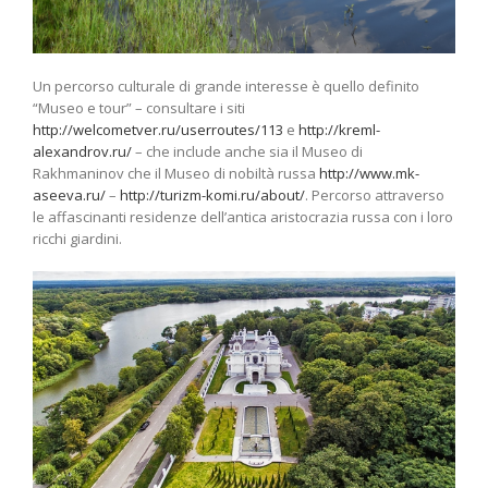
Un percorso culturale di grande interesse è quello definito
“Museo e tour” – consultare i siti
http://welcometver.ru/userroutes/113
e
http://kreml-
alexandrov.ru/
– che include anche sia il Museo di
Rakhmaninov che il Museo di nobiltà russa
http://www.mk-
aseeva.ru/
–
http://turizm-komi.ru/about/
. Percorso attraverso
le affascinanti residenze dell’antica aristocrazia russa con i loro
ricchi giardini.