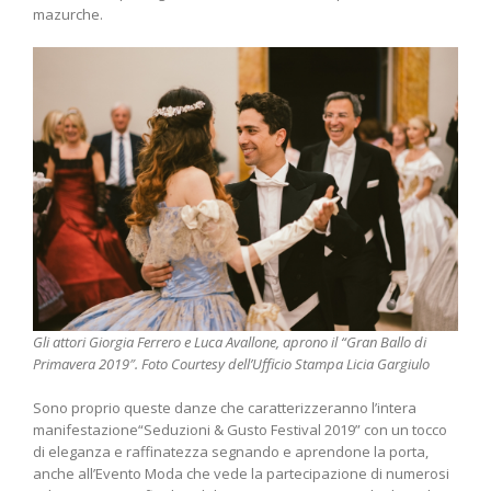
mazurche.
Gli attori Giorgia Ferrero e Luca Avallone, aprono il “Gran Ballo di
Primavera 2019″. Foto Courtesy dell’Ufficio Stampa Licia Gargiulo
Sono proprio queste danze che caratterizzeranno l’intera
manifestazione“Seduzioni & Gusto Festival 2019” con un tocco
di eleganza e raffinatezza segnando e aprendone la porta,
anche all’Evento Moda che vede la partecipazione di numerosi