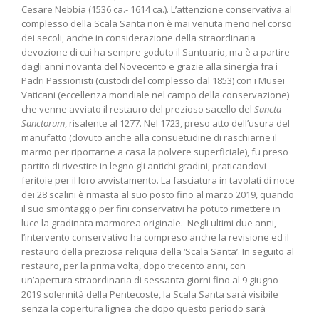
Cesare Nebbia (1536 ca.- 1614 ca.). L’attenzione conservativa al
complesso della Scala Santa non è mai venuta meno nel corso
dei secoli, anche in considerazione della straordinaria
devozione di cui ha sempre goduto il Santuario, ma è a partire
dagli anni novanta del Novecento e grazie alla sinergia fra i
Padri Passionisti (custodi del complesso dal 1853) con i Musei
Vaticani (eccellenza mondiale nel campo della conservazione)
che venne avviato il restauro del prezioso sacello del
Sancta
Sanctorum
, risalente al 1277. Nel 1723, preso atto dell’usura del
manufatto (dovuto anche alla consuetudine di raschiarne il
marmo per riportarne a casa la polvere superficiale), fu preso
partito di rivestire in legno gli antichi gradini, praticandovi
feritoie per il loro avvistamento. La fasciatura in tavolati di noce
dei 28 scalini è rimasta al suo posto fino al marzo 2019, quando
il suo smontaggio per fini conservativi ha potuto rimettere in
luce la gradinata marmorea originale. Negli ultimi due anni,
l’intervento conservativo ha compreso anche la revisione ed il
restauro della preziosa reliquia della ‘Scala Santa’. In seguito al
restauro, per la prima volta, dopo trecento anni, con
un’apertura straordinaria di sessanta giorni fino al 9 giugno
2019 solennità della Pentecoste, la Scala Santa sarà visibile
senza la copertura lignea che dopo questo periodo sarà