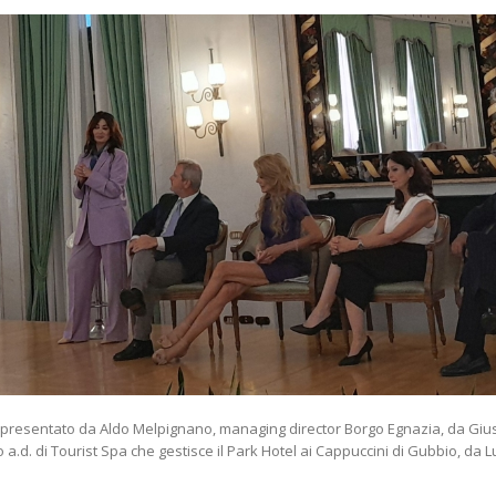
 rappresentato da Aldo Melpignano, managing director Borgo Egnazia, da Gi
.d. di Tourist Spa che gestisce il Park Hotel ai Cappuccini di Gubbio, da L