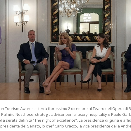
ian Tourism Awards si terrà il prossimo 2 dicembre al Teatro dell’Opera di
Palmiro Noschese, strategic advisor per la luxury hospitality e Paolo Garl
nella serata definita “The night of excellence”. La presidenza di giuria è a
e presidente del Senato, lo chef Carlo Cracco, la vice presidente della Andre