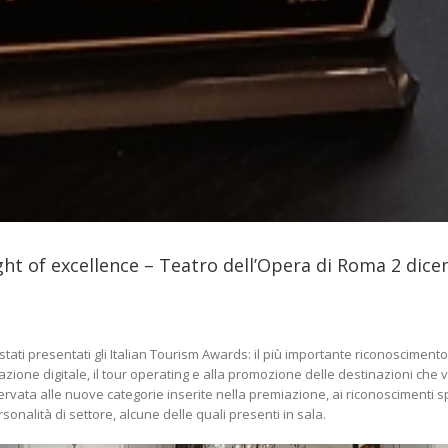
ht of excellence – Teatro dell’Opera di Roma 2 dic
 stati presentati gli Italian Tourism Awards: il più importante riconoscime
innovazione digitale, il tour operating e alla promozione delle destinazioni ch
rvata alle nuove categorie inserite nella premiazione, ai riconoscimenti sp
onalità di settore, alcune delle quali presenti in sala.