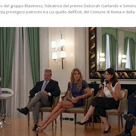
o del gruppo Blastness, l’ideatrice del premio Deborah Garlando e Simona Te
ta prestigiosi patrocini tra cui quello dell’Enit, del Comune di Roma e del