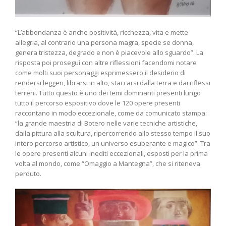
“L’abbondanza è anche positività, ricchezza, vita e mette
allegria, al contrario una persona magra, specie se donna,
genera tristezza, degrado e non è piacevole allo sguardo”. La
risposta poi proseguì con altre riflessioni facendomi notare
come molti suoi personaggi esprimessero il desiderio di
rendersi leggeri, librarsi in alto, staccarsi dalla terra e dai riflessi
terreni. Tutto questo è uno dei temi dominanti presenti lungo
tutto il percorso espositivo dove le 120 opere presenti
raccontano in modo eccezionale, come da comunicato stampa:
“la grande maestria di Botero nelle varie tecniche artistiche,
dalla pittura alla scultura, ripercorrendo allo stesso tempo il suo
intero percorso artistico, un universo esuberante e magico”. Tra
le opere presenti alcuni inediti eccezionali, esposti per la prima
volta al mondo, come “Omaggio a Mantegna”, che si riteneva
perduto.