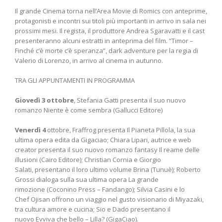
Il grande Cinema torna nell’Area Movie di Romics con anteprime,
protagonisti e incontri sui titoli più importanti in arrivo in sala nei
prossimi mesi. Il regista, il produttore Andrea Sgaravatti e il cast
presenteranno alcuni estratti in anteprima del film. “Timor –
Finché c’è morte c’è speranza”, dark adventure per la regia di
Valerio di Lorenzo, in arrivo al cinema in autunno.
TRA GLI APPUNTAMENTI IN PROGRAMMA
Giovedì 3 ottobre
, Stefania Gatti presenta il suo nuovo
romanzo Niente è come sembra (Gallucci Editore)
Venerdì 4
ottobre, Fraffrog presenta Il Pianeta Pillola, la sua
ultima opera edita da Gigaciao; Chiara Lipari, autrice e web
creator presenta il suo nuovo romanzo fantasy Il reame delle
illusioni (Cairo Editore); Christian Cornia e Giorgio
Salati, presentano il loro ultimo volume Brina (Tunuè); Roberto
Grossi dialoga sulla sua ultima opera La grande
rimozione (Coconino Press – Fandango); Silvia Casini e lo
Chef Ojisan offrono un viaggio nel gusto visionario di Miyazaki,
tra cultura amore e cucina; Sio e Dado presentano il
nuovo Evviva che bello – Lilla? (GigaCiao).