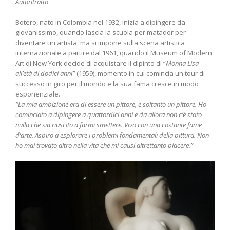
Autoritratto
Botero, nato in Colombia nel 1932, inizia a dipingere da
giovanissimo, quando lascia la scuola per matador per
diventare un artista, ma si impone sulla scena artistica
internazionale a partire dal 1961, quando il Museum of Modern
Art di New York decide di acquistare il dipinto di “
Monna Lisa
all’età di dodici anni”
(1959), momento in cui comincia un tour di
successo in giro per il mondo e la sua fama cresce in modo
esponenziale.
“La mia ambizione era di essere un pittore, e soltanto un pittore. Ho
cominciato a dipingere a quattordici anni e da allora non c’è stato
nulla che sia riuscito a farmi smettere. Vivo con una costante fame
d’arte. Aspiro a esplorare i problemi fondamentali della pittura.
Non
ho mai trovato altro nella vita che mi causi altrettanto piacere.”