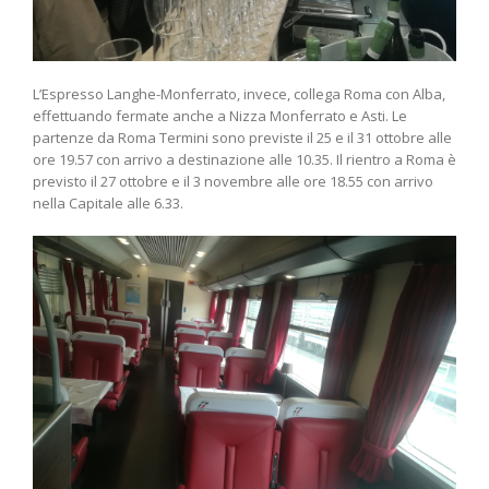
L’Espresso Langhe-Monferrato, invece, collega Roma con Alba,
effettuando fermate anche a Nizza Monferrato e Asti. Le
partenze da Roma Termini sono previste il 25 e il 31 ottobre alle
ore 19.57 con arrivo a destinazione alle 10.35. Il rientro a Roma è
previsto il 27 ottobre e il 3 novembre alle ore 18.55 con arrivo
nella Capitale alle 6.33.