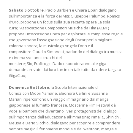
Sabato 5 ottobre
, Paolo Barbieri e Chiara Lipari dialogano
sull’’importanza e la forza dei Miti; Giuseppe Palumbo, Romics
d’Oro, propone un focus sulla sua recente opera La sola
cura; l’Associazione Compositori Musiche da Film (ACMF)
propone un’occasione unica per esplorare le complesse regole
che governano l’assegnazione degli Oscar per la migliore
colonna sonora; la musicologa Angela Forin e il
compositore Claudio Simonetti, parlando del dialogo tra musica
e cinema svelano i trucchi del
mestiere; Sio, Fraffrog e Dado risponderanno alle giga-
domande arrivate dai loro fan in un talk tutto da ridere targato
GigaCiao;
Domenica 6 ottobre
, la Scuola Internazionale di
Comics con Midori Yamane, Eleonora Carlini e Susanna
Mariani ripercorrono un viaggio immaginario dal manga
giapponese al fumetto francese. Moscerine Film Festival dà
voce ai bambini che diventano i veri protagonisti del dialogo
sull’importanza dell’educazione all’immagine; Inma R., Shinichi,
Meusa e Dario Sicchio, dialogano per scoprire e comprendere
sempre meglio il fenomeno mondiale dei webtoon, manga e