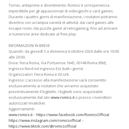
Tornei, anteprime e divertimento: Romics è un’esperienza
imperdibile per gli appassionati di videogiochi e card games.
Durante i quattro giorni di manifestazione, i visitatori potranno
divertirsi con un’ampia varietà di attività: dai card games alle
escape room, dai puzzle game al retrogaming, fino ad arrivare
a numerose aree dedicate al free play.
INFORMAZIONI IN BREVE
Quando: da giovedì 3 a domenica 6 ottobre 2024 dalle ore 10:00
alle 20:00.
Dove: Fiera Roma, Via Portuense 1645, 00148 Roma (RM),
ingresso Nord ed ingresso Est (tutti i giorni)
Organizzatori: Fiera Roma e ISI.Urb
Ingresso: L’accesso alla manifestazione sarà consentito
esclusivamente ai visitatori che avranno acquistato
preventivamente il biglietto. I biglietti sono acquistabili
esclusivamente dal sito
www.romics.it
o presso i rivenditori
autorizzati Vivaticket.
Aggiornamenti:
www.romics.it
–
https://www.facebook.com/RomicsOfficial
https://www.instagram.com/romicsofficial
–
https://www.tiktok.com/@romicsofficial