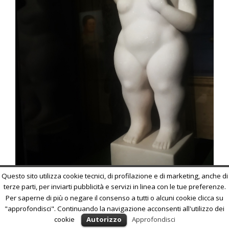
Questo sito utilizza cookie tecnici, di profilazione e di marketing, anche di
terze parti, per inviarti pubblicità e servizi in linea con le tue preferenze.
Per saperne di più o negare il consenso a tutti o alcuni cookie clicca su
Fernando Botero. La grande mostra
è la prima grande esposizione
"approfondisci". Continuando la navigazione acconsenti all'utilizzo dei
a un anno dalla morte del maestro colombiano, ritenuto
cookie
Autorizzo
Approfondisci
oggigiorno uno dei pittori più importanti del XX secolo e il cui