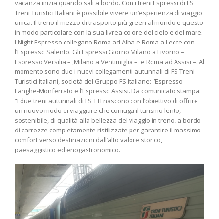
vacanza inizia quando sali a bordo. Con i treni Espressi di FS
Treni Turistici Italiani è possibile vivere un’esperienza di viaggio
unica. Il treno il mezzo di trasporto più green al mondo e questo
in modo particolare con la sua livrea colore del cielo e del mare.
I Night Espresso collegano Roma ad Alba e Roma a Lecce con
l’Espresso Salento. Gli Espressi Giorno Milano a Livorno –
Espresso Versilia – ,Milano a Ventimiglia – e Roma ad Assisi –. Al
momento sono due i nuovi collegamenti autunnali di FS Treni
Turistici Italiani, società del Gruppo FS Italiane: l’Espresso
Langhe-Monferrato e l’Espresso Assisi. Da comunicato stampa:
“I due treni autunnali di FS TTI nascono con l’obiettivo di offrire
un nuovo modo di viaggiare che coniuga il turismo lento,
sostenibile, di qualità alla bellezza del viaggio in treno, a bordo
di carrozze completamente ristilizzate per garantire il massimo
comfort verso destinazioni dall’alto valore storico,
paesaggistico ed enogastronomico.