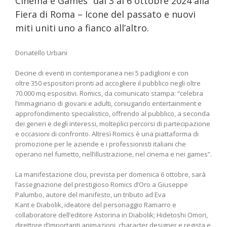
Cinema e Games” dal 3 al 6 ottobre 2024 alla
Fiera di Roma – Icone del passato e nuovi
miti uniti uno a fianco all’altro.
Donatello Urbani
Decine di eventi in contemporanea nei 5 padiglioni e con
oltre 350 espositori pronti ad accogliere il pubblico negli oltre
70.000 mq espositivi. Romics, da comunicato stampa: “celebra
l’immaginario di giovani e adulti, coniugando entertainment e
approfondimento specialistico, offrendo al pubblico, a seconda
dei generi e degli interessi, molteplici percorsi di partecipazione
e occasioni di confronto. Altresì Romics è una piattaforma di
promozione per le aziende e i professionisti italiani che
operano nel fumetto, nell’illustrazione, nel cinema e nei games”.
La manifestazione clou, prevista per domenica 6 ottobre, sarà
l’assegnazione del prestigioso Romics d’Oro a Giuseppe
Palumbo, autore del manifesto, un tributo ad Eva
Kant e Diabolik, ideatore del personaggio Ramarro e
collaboratore dell’editore Astorina in Diabolik; Hidetoshi Omori,
direttore d’importanti animazioni, character designer e regista e