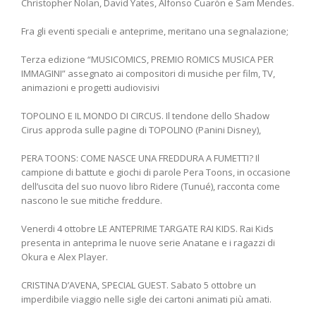
Christopher Nolan, David Yates, Alfonso Cuaròn e Sam Mendes.
Fra gli eventi speciali e anteprime, meritano una segnalazione;
Terza edizione “MUSICOMICS, PREMIO ROMICS MUSICA PER
IMMAGINI” assegnato ai compositori di musiche per film, TV,
animazioni e progetti audiovisivi
TOPOLINO E IL MONDO DI CIRCUS. Il tendone dello Shadow
Cirus approda sulle pagine di TOPOLINO (Panini Disney),
PERA TOONS: COME NASCE UNA FREDDURA A FUMETTI? Il
campione di battute e giochi di parole Pera Toons, in occasione
dell’uscita del suo nuovo libro Ridere (Tunué), racconta come
nascono le sue mitiche freddure.
Venerdi 4 ottobre LE ANTEPRIME TARGATE RAI KIDS. Rai Kids
presenta in anteprima le nuove serie Anatane e i ragazzi di
Okura e Alex Player.
CRISTINA D’AVENA, SPECIAL GUEST. Sabato 5 ottobre un
imperdibile viaggio nelle sigle dei cartoni animati più amati.