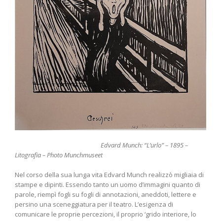
Edvard Munch: “L’urlo” – 1895 –
Litografia – Photo Munchmuseet
Nel corso della sua lunga vita Edvard Munch realizzò migliaia di
stampe e dipinti. Essendo tanto un uomo d’immagini quanto di
parole, riempì fogli su fogli di annotazioni, aneddoti, lettere e
persino una sceneggiatura per il teatro. L’esigenza di
comunicare le proprie percezioni, il proprio ‘grido interiore, lo