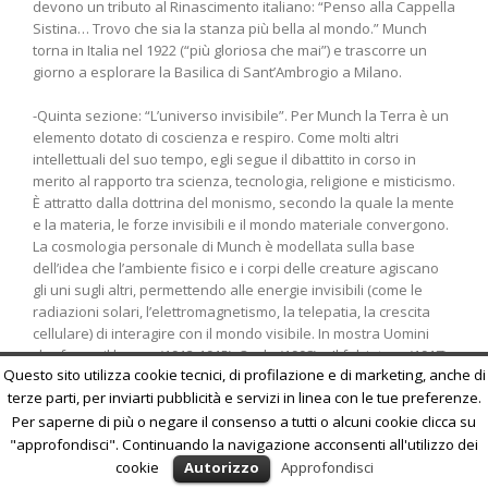
devono un tributo al Rinascimento italiano: “Penso alla Cappella
Sistina… Trovo che sia la stanza più bella al mondo.” Munch
torna in Italia nel 1922 (“più gloriosa che mai”) e trascorre un
giorno a esplorare la Basilica di Sant’Ambrogio a Milano.
-Quinta sezione: “L’universo invisibile”. Per Munch la Terra è un
elemento dotato di coscienza e respiro. Come molti altri
intellettuali del suo tempo, egli segue il dibattito in corso in
merito al rapporto tra scienza, tecnologia, religione e misticismo.
È attratto dalla dottrina del monismo, secondo la quale la mente
e la materia, le forze invisibili e il mondo materiale convergono.
La cosmologia personale di Munch è modellata sulla base
dell’idea che l’ambiente fisico e i corpi delle creature agiscano
gli uni sugli altri, permettendo alle energie invisibili (come le
radiazioni solari, l’elettromagnetismo, la telepatia, la crescita
cellulare) di interagire con il mondo visibile. In mostra Uomini
che fanno il bagno (1913-1915), Onde (1908) e Il falciatore (1917).
Questo sito utilizza cookie tecnici, di profilazione e di marketing, anche di
terze parti, per inviarti pubblicità e servizi in linea con le tue preferenze.
Per saperne di più o negare il consenso a tutti o alcuni cookie clicca su
"approfondisci". Continuando la navigazione acconsenti all'utilizzo dei
cookie
Autorizzo
Approfondisci