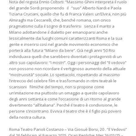
Nota del regista Ennio Coltorti: “Massimo Ghini interpreta il ruolo
del grande Sordi proponendo il “suo” Alberto Nardi e Paola
Tiziana Cruciani, quello che fu di Franca Valeri: un’Elvira, non più
Almiraghi ma Ceccarelli, che, benché romana, con cinico
pragmatismo culla il sogno di trasferirsi senza il marito a
Milano adottandone il dialetto per emanciparsi anche
lessicalmente dai luoghi comuni caratterizzanti Roma e la sua
gente e inserirsi così nel grande movimento economico che
porterà alla futura “Milano da bere”. Già negli anni ’50 Risi
individuava quelli che sarebbero diventati i protagonisti di un
altro suo capolavoro: “I mostri”. Oggi i personaggi del “Il vedovo”
non possono non ricordare il vertiginoso aumento della attuale
“mostruosità” sociale. Lo spettacolo, rispettando al massimo
l’intreccio del celebre film e trasformando in ritmi teatrali le
scansioni filmiche del tempo, non si propone come
un’imitazione ma piuttosto un omaggio a questo capolavoro
degli anni settanta e come l’occasione di un ritorno al grande
divertimento “all’italiana”. Perché il teatro è condivisione, le
persone s’incontrano. Evviva il teatro che è il figlio più povero
della nostra cultura.
Roma Teatro Parioli Costanzo – Via Giosuè Borsi, 20 . “Il Vedovo”
dal 26 febbraio al 9 marzo 2025. Orari Repliche: Mer 26/02/25 –