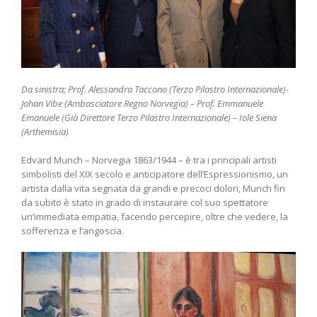
Da sinistra; Prof. Alessandra Taccono (Terzo Pilastro Internazionale)-
Johan Vibe (Ambasciatore Regno Norvegia) – Prof. Emmanuele
Emanuele (Già Direttore Terzo Pilastro Internazionale) – Iole Siena
(Arthemisia)
Edvard Munch – Norvegia 1863/1944 – è tra i principali artisti
simbolisti del XIX secolo e anticipatore dell’Espressionismo, un
artista dalla vita segnata da grandi e precoci dolori, Munch fin
da subito è stato in grado di instaurare col suo spettatore
un’immediata empatia, facendo percepire, oltre che vedere, la
sofferenza e l’angoscia.