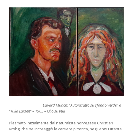
Edvard Munch: “Autoritratto su sfondo verde” e
“Tulla Larsen” – 1905 – Olio su tela
Plasmato inizialmente dal naturalista norvegese Christian
Krohg, che ne incoraggiò la carriera pittorica, negli anni Ottanta