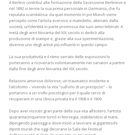
A Berlino contribuì alla formazione della Secessione Berlinese e
nel 1892 si tenne la sua prima personale in Germania, che fu
reputata scandalosa: da quel momento in poi Munch viene
percepito come l’artista eversivo e maledetto, alienato dalla
società, un’identità in parte promossa dai suoi amici letterati. A
metà degli anni Novanta del XIX secolo si dedicò alla
produzione di stampe e, grazie alla sua sperimentazione,
divenne uno degli artisti più influenti in questo campo.
La sua produttività e il ritmo serrato delle esposizioni lo
porteranno a ricoverarsi volontariamente nei sanatori a partire
dalla fine degli anni Novanta del XIX secolo.
Relazioni amorose dolorose, un traumatico incidente e
l’alcolismo – vivendo la vita “sull’orlo di un precipizio” – lo
portarono a un crollo psicologico per il quale cercò di
recuperare in una clinica privata tra il 1908 e il 1909.
Dopo aver vissuto gran parte della sua vita all’estero, l’artista
quarantacinquenne tornò in Norvegia, stabilendosi al mare,
dipingendo paesaggi e dove iniziò a lavorare ai giganteschi
dipinti murali che oggi decorano la Sala dei Festival