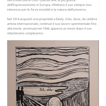
dell’Università di Oslo. Queste tele, le più grandi
dell’Espressionismo in Europa, riflettono il suo sempre vivo
interesse per le forze invisibili e la natura dell’universo.
Nel 1914 acquistò una proprietà a Ekely, Oslo, dove, da celebre
artista internazionale, continuò il suo lavoro sperimentale fino
alla morte, avvenuta nel 1944, appena un mese dopo il suo
ottantesimo compleanno.