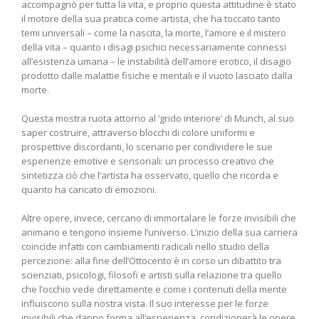
accompagnò per tutta la vita, e proprio questa attitudine è stato
il motore della sua pratica come artista, che ha toccato tanto
temi universali – come la nascita, la morte, l’amore e il mistero
della vita – quanto i disagi psichici necessariamente connessi
all’esistenza umana – le instabilità dell’amore erotico, il disagio
prodotto dalle malattie fisiche e mentali e il vuoto lasciato dalla
morte.
Questa mostra ruota attorno al ‘grido interiore’ di Munch, al suo
saper costruire, attraverso blocchi di colore uniformi e
prospettive discordanti, lo scenario per condividere le sue
esperienze emotive e sensoriali: un processo creativo che
sintetizza ciò che l’artista ha osservato, quello che ricorda e
quanto ha caricato di emozioni.
Altre opere, invece, cercano di immortalare le forze invisibili che
animano e tengono insieme l’universo. L’inizio della sua carriera
coincide infatti con cambiamenti radicali nello studio della
percezione: alla fine dell’Ottocento è in corso un dibattito tra
scienziati, psicologi, filosofi e artisti sulla relazione tra quello
che l’occhio vede direttamente e come i contenuti della mente
influiscono sulla nostra vista. Il suo interesse per le forze
invisibili che danno forma all’esperienza, condizionerà le opere