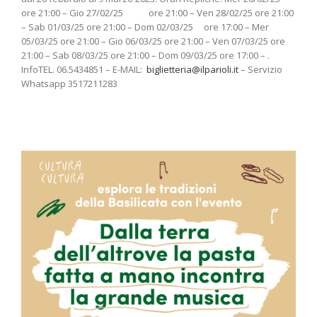
ore 21:00 – Gio 27/02/25 ore 21:00 – Ven 28/02/25 ore 21:00
– Sab 01/03/25 ore 21:00 – Dom 02/03/25 ore 17:00 – Mer
05/03/25 ore 21:00 – Gio 06/03/25 ore 21:00 – Ven 07/03/25 ore
21:00 – Sab 08/03/25 ore 21:00 – Dom 09/03/25 ore 17:00 – .
InfoTEL. 06.5434851 – E-MAIL:
biglietteria@ilparioli.it
– Servizio
Whatsapp 3517211283