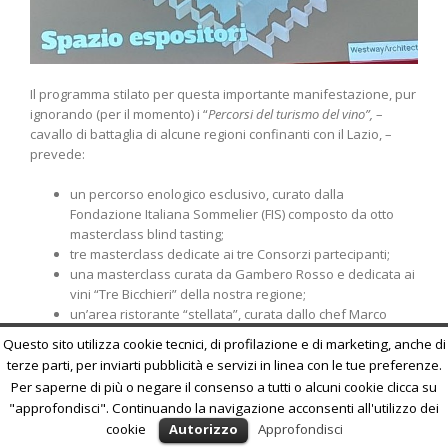
Il programma stilato per questa importante manifestazione, pur
ignorando (per il momento) i “
Percorsi del turismo del vino”,
–
cavallo di battaglia di alcune regioni confinanti con il Lazio, –
prevede:
un percorso enologico esclusivo, curato dalla
Fondazione Italiana Sommelier (FIS) composto da otto
masterclass blind tasting;
tre masterclass dedicate ai tre Consorzi partecipanti;
una masterclass curata da Gambero Rosso e dedicata ai
vini “Tre Bicchieri” della nostra regione;
un’area ristorante “stellata”, curata dallo chef Marco
Bottega (Aminta Resort – Genazzano/RM – 1 stella
Questo sito utilizza cookie tecnici, di profilazione e di marketing, anche di
Michelin).
terze parti, per inviarti pubblicità e servizi in linea con le tue preferenze.
Per saperne di più o negare il consenso a tutti o alcuni cookie clicca su
"approfondisci". Continuando la navigazione acconsenti all'utilizzo dei
cookie
Autorizzo
Approfondisci