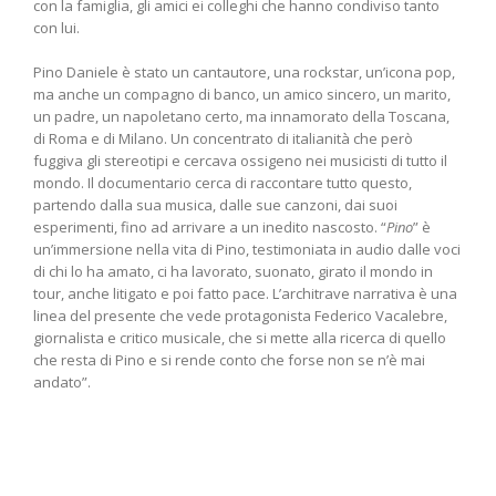
con la famiglia, gli amici ei colleghi che hanno condiviso tanto
con lui.
Pino Daniele è stato un cantautore, una rockstar, un’icona pop,
ma anche un compagno di banco, un amico sincero, un marito,
un padre, un napoletano certo, ma innamorato della Toscana,
di Roma e di Milano. Un concentrato di italianità che però
fuggiva gli stereotipi e cercava ossigeno nei musicisti di tutto il
mondo. Il documentario cerca di raccontare tutto questo,
partendo dalla sua musica, dalle sue canzoni, dai suoi
esperimenti, fino ad arrivare a un inedito nascosto. “
Pino
” è
un’immersione nella vita di Pino, testimoniata in audio dalle voci
di chi lo ha amato, ci ha lavorato, suonato, girato il mondo in
tour, anche litigato e poi fatto pace. L’architrave narrativa è una
linea del presente che vede protagonista Federico Vacalebre,
giornalista e critico musicale, che si mette alla ricerca di quello
che resta di Pino e si rende conto che forse non se n’è mai
andato”.