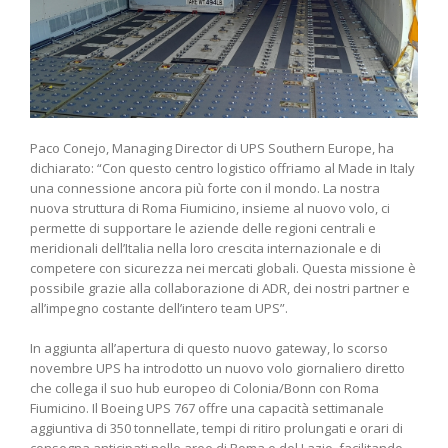
Paco Conejo, Managing Director di UPS Southern Europe, ha
dichiarato: “Con questo centro logistico offriamo al Made in Italy
una connessione ancora più forte con il mondo. La nostra
nuova struttura di Roma Fiumicino, insieme al nuovo volo, ci
permette di supportare le aziende delle regioni centrali e
meridionali dell’Italia nella loro crescita internazionale e di
competere con sicurezza nei mercati globali. Questa missione è
possibile grazie alla collaborazione di ADR, dei nostri partner e
all’impegno costante dell’intero team UPS”.
In aggiunta all’apertura di questo nuovo gateway, lo scorso
novembre UPS ha introdotto un nuovo volo giornaliero diretto
che collega il suo hub europeo di Colonia/Bonn con Roma
Fiumicino. Il Boeing UPS 767 offre una capacità settimanale
aggiuntiva di 350 tonnellate, tempi di ritiro prolungati e orari di
consegna anticipati nelle aree di Roma e del Lazio, facilitando