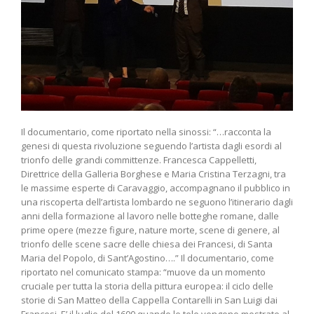
Il documentario, come riportato nella sinossi: “…racconta la
genesi di questa rivoluzione seguendo l’artista dagli esordi al
trionfo delle grandi committenze. Francesca Cappelletti,
Direttrice della Galleria Borghese e Maria Cristina Terzagni, tra
le massime esperte di Caravaggio, accompagnano il pubblico in
una riscoperta dell’artista lombardo ne seguono l’itinerario dagli
anni della formazione al lavoro nelle botteghe romane, dalle
prime opere (mezze figure, nature morte, scene di genere, al
trionfo delle scene sacre delle chiesa dei Francesi, di Santa
Maria del Popolo, di Sant’Agostino….” Il documentario, come
riportato nel comunicato stampa: “muove da un momento
cruciale per tutta la storia della pittura europea: il ciclo delle
storie di San Matteo della Cappella Contarelli in San Luigi dai