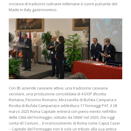
crocevia di tradizioni culinarie millenarie e cuore pulsante del
Made in Italy gastronomico.
Con 85 aziende casearie attive, una tradizione casearia
secolare, una produzione consolidata di 4 DOP (Ricotta
Romana, Pecorino Romano, Mozzarella di Bufala Campana e
Ricotta di Bufala Campana) e addirittura 17 formaggi PAT, il 28
marzo 2025 Roma Capitale entrerà con pieno merito nell’Albo
delle Città del Formaggio, istituito da ONAF nel 2020, che oggi
conta 43 Comuni… Il riconoscimento di Roma come Caput Casei
– Capitale del Formaggio non è solo un tributo alla sua antica