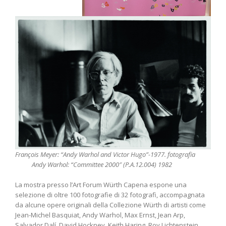
François Meyer:
“Andy Warhol and Victor Hugo”-1977. fotografia
Andy Warhol: “Committee 2000″ (P.A.12.004) 1982
La mostra presso l’Art Forum Würth Capena espone una
selezione di oltre 100 fotografie di 32 fotografi, accompagnata
da alcune opere originali della Collezione Würth di artisti come
Jean-Michel Basquiat, Andy Warhol, Max Ernst, Jean Arp,
Salvador Dalí, David Hockney, Keith Haring, Roy Lichtenstein,