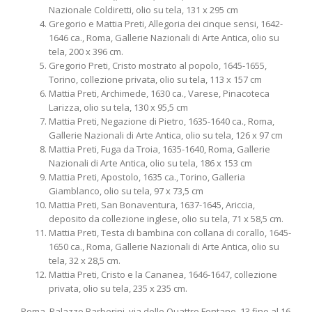
Nazionale Coldiretti, olio su tela, 131 x 295 cm
Gregorio e Mattia Preti, Allegoria dei cinque sensi, 1642-
1646 ca., Roma, Gallerie Nazionali di Arte Antica, olio su
tela, 200 x 396 cm.
Gregorio Preti, Cristo mostrato al popolo, 1645-1655,
Torino, collezione privata, olio su tela, 113 x 157 cm
Mattia Preti, Archimede, 1630 ca., Varese, Pinacoteca
Larizza, olio su tela, 130 x 95,5 cm
Mattia Preti, Negazione di Pietro, 1635-1640 ca., Roma,
Gallerie Nazionali di Arte Antica, olio su tela, 126 x 97 cm
Mattia Preti, Fuga da Troia, 1635-1640, Roma, Gallerie
Nazionali di Arte Antica, olio su tela, 186 x 153 cm
Mattia Preti, Apostolo, 1635 ca., Torino, Galleria
Giamblanco, olio su tela, 97 x 73,5 cm
Mattia Preti, San Bonaventura, 1637-1645, Ariccia,
deposito da collezione inglese, olio su tela, 71 x 58,5 cm.
Mattia Preti, Testa di bambina con collana di corallo, 1645-
1650 ca., Roma, Gallerie Nazionali di Arte Antica, olio su
tela, 32 x 28,5 cm.
Mattia Preti, Cristo e la Cananea, 1646-1647, collezione
privata, olio su tela, 235 x 235 cm.
Roma, Palazzo Barberini, via delle Quattro Fontane, 13 fino al 16