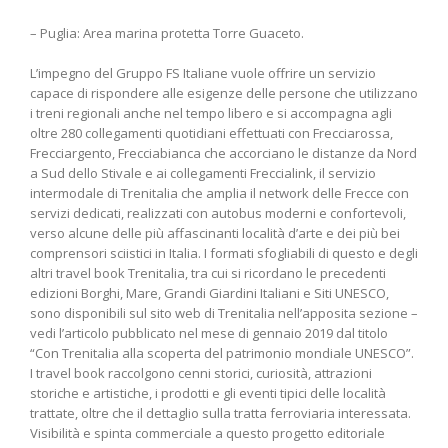
– Puglia: Area marina protetta Torre Guaceto.
L’impegno del Gruppo FS Italiane vuole offrire un servizio
capace di rispondere alle esigenze delle persone che utilizzano
i treni regionali anche nel tempo libero e si accompagna agli
oltre 280 collegamenti quotidiani effettuati con Frecciarossa,
Frecciargento, Frecciabianca che accorciano le distanze da Nord
a Sud dello Stivale e ai collegamenti Freccialink, il servizio
intermodale di Trenitalia che amplia il network delle Frecce con
servizi dedicati, realizzati con autobus moderni e confortevoli,
verso alcune delle più affascinanti località d’arte e dei più bei
comprensori sciistici in Italia. I formati sfogliabili di questo e degli
altri travel book Trenitalia, tra cui si ricordano le precedenti
edizioni Borghi, Mare, Grandi Giardini Italiani e Siti UNESCO,
sono disponibili sul sito web di Trenitalia nell’apposita sezione –
vedi l’articolo pubblicato nel mese di gennaio 2019 dal titolo
“Con Trenitalia alla scoperta del patrimonio mondiale UNESCO”.
I travel book raccolgono cenni storici, curiosità, attrazioni
storiche e artistiche, i prodotti e gli eventi tipici delle località
trattate, oltre che il dettaglio sulla tratta ferroviaria interessata.
Visibilità e spinta commerciale a questo progetto editoriale