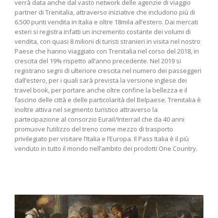
verrà data anche dal vasto network delle agenzie di viaggio
partner di Trenitalia, attraverso iniziative che includono più di
6.500 punti vendita in Italia e oltre 18mila all’estero. Dai mercati
esteri si registra infatti un incremento costante dei volumi di
vendita, con quasi 8 milioni di turisti stranieri in visita nel nostro
Paese che hanno viaggiato con Trenitalia nel corso del 2018, in
crescita del 19% rispetto all’anno precedente. Nel 2019 si
registrano segni di ulteriore crescita nel numero dei passeggeri
dall’estero, per i quali sarà prevista la versione inglese dei
travel book, per portare anche oltre confine la bellezza e il
fascino delle città e delle particolarità del Belpaese. Trenitalia è
inoltre attiva nel segmento turistico attraverso la
partecipazione al consorzio Eurail/Interrail che da 40 anni
promuove l’utilizzo del treno come mezzo di trasporto
privilegiato per visitare l’Italia e l’Europa. Il Pass Italia è il più
venduto in tutto il mondo nell’ambito dei prodotti One Country.