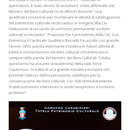
quest’anno, è stato deciso di assumere, come affermato dal
Ministro del Beni Culturali On.le Alberto Bonisoli:“ una
qualificata occasione per incentivare le attività di catalogazione
del patrimonio culturale ecclesiastico e rivolgere alla Cei
l’istituzione di un tavolo di confronto permanente sui Beni
culturali ecclesiastici”. Proposta che il presidente della Cei, Sua
Eminenza il Cardinale Gualtiero Bassetti ha accolto con grande
favore. Oltre questa importante iniziativa le future attività di
tutela e conservazione dei beni culturali s’incentreranno,
sempre nelle parole del Ministro dei Beni Culturali: “L’Italia
quest’anno ha assunto la leadership della task force
Copernicus. Si tratta di una grande iniziativa europea che
prevede l’utilizzo dell’osservazione satellitare per la
conservazione dei beni culturali. Con dati immediatamente
fruibili potremmo intervenire in modo tempestivo e risolvere
problemi”.