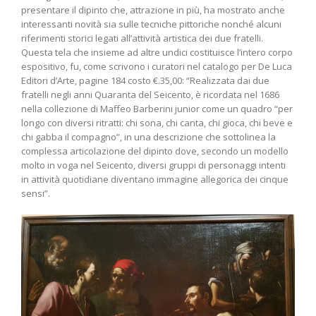
presentare il dipinto che, attrazione in più, ha mostrato anche
interessanti novità sia sulle tecniche pittoriche nonché alcuni
riferimenti storici legati all’attività artistica dei due fratelli.
Questa tela che insieme ad altre undici costituisce l’intero corpo
espositivo, fu, come scrivono i curatori nel catalogo per De Luca
Editori d’Arte, pagine 184 costo €.35,00: “Realizzata dai due
fratelli negli anni Quaranta del Seicento, è ricordata nel 1686
nella collezione di Maffeo Barberini junior come un quadro “per
longo con diversi ritratti: chi sona, chi canta, chi gioca, chi beve e
chi gabba il compagno”, in una descrizione che sottolinea la
complessa articolazione del dipinto dove, secondo un modello
molto in voga nel Seicento, diversi gruppi di personaggi intenti
in attività quotidiane diventano immagine allegorica dei cinque
sensi”.