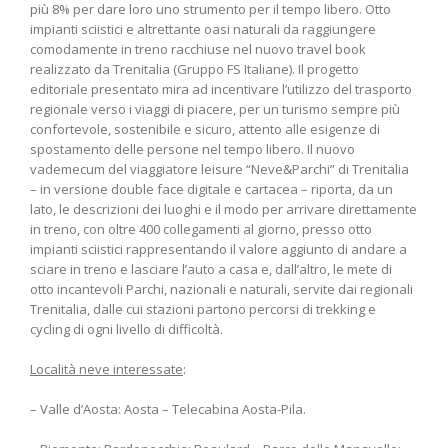
più 8% per dare loro uno strumento per il tempo libero. Otto
impianti sciistici e altrettante oasi naturali da raggiungere
comodamente in treno racchiuse nel nuovo travel book
realizzato da Trenitalia (Gruppo FS Italiane). Il progetto
editoriale presentato mira ad incentivare l’utilizzo del trasporto
regionale verso i viaggi di piacere, per un turismo sempre più
confortevole, sostenibile e sicuro, attento alle esigenze di
spostamento delle persone nel tempo libero. Il nuovo
vademecum del viaggiatore leisure “Neve&Parchi” di Trenitalia
– in versione double face digitale e cartacea – riporta, da un
lato, le descrizioni dei luoghi e il modo per arrivare direttamente
in treno, con oltre 400 collegamenti al giorno, presso otto
impianti sciistici rappresentando il valore aggiunto di andare a
sciare in treno e lasciare l’auto a casa e, dall’altro, le mete di
otto incantevoli Parchi, nazionali e naturali, servite dai regionali
Trenitalia, dalle cui stazioni partono percorsi di trekking e
cycling di ogni livello di difficoltà.
Località neve interessate
:
– Valle d’Aosta: Aosta – Telecabina Aosta-Pila.