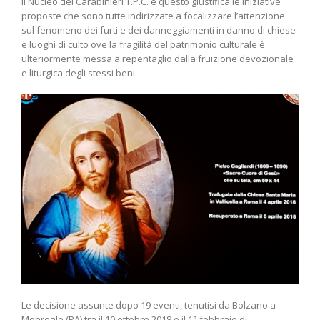
il Nucleo dei Carabinieri T.P.C. e questo giustifica le iniziative
proposte che sono tutte indirizzate a focalizzare l’attenzione
sul fenomeno dei furti e dei danneggiamenti in danno di chiese
e luoghi di culto ove la fragilità del patrimonio culturale è
ulteriormente messa a repentaglio dalla fruizione devozionale
e liturgica degli stessi beni.
Le decisione assunte dopo 19 eventi, tenutisi da Bolzano a
Monreale (PA) tra il 10 ottobre 2018 e il 1° febbraio di