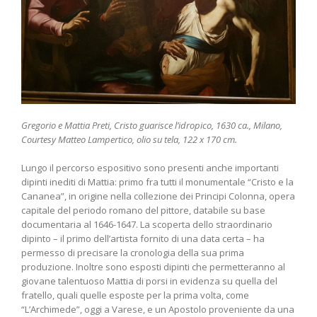
Gregorio e Mattia Preti, Cristo guarisce l’idropico, 1630 ca., Milano,
Courtesy Matteo Lampertico, olio su tela, 122 x 170 cm.
Lungo il percorso espositivo sono presenti anche importanti
dipinti inediti di Mattia: primo fra tutti il monumentale “Cristo e la
Cananea”, in origine nella collezione dei Principi Colonna, opera
capitale del periodo romano del pittore, databile su base
documentaria al 1646-1647. La scoperta dello straordinario
dipinto – il primo dell’artista fornito di una data certa – ha
permesso di precisare la cronologia della sua prima
produzione. Inoltre sono esposti dipinti che permetteranno al
giovane talentuoso Mattia di porsi in evidenza su quella del
fratello, quali quelle esposte per la prima volta, come
“L’Archimede”, oggi a Varese, e un Apostolo proveniente da una