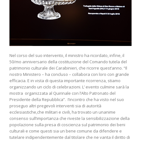
Nel corso del suo intervento, il ministro ha ricordato, infine, il
50/mo anniversario della costituzione del Comando tutela del
patrimonio culturale dei Carabinieri, che ricorre quest’anno. “Il
nostro Ministero – ha concluso – collabora con loro con grande
efficacia. E in vista di questa importante ricorrenza, stiamo
organizzando un ciclo di celebrazioni. L’ evento culmine sarà la
mostra organizzata al Quirinale con l’Alto Patronato del
Presidente della Repubblica”. I’incontro che ha visto nel suo
proseguo altri pregevoli interventi sia di autorità
ecclesiastiche,che militari e civili, ha trovato un unanime
consenso sull’importanza che riveste la sensibilizzazione della
popolazione sulla presa di coscienza sul patrimonio dei beni
culturali e come questi sia un bene comune da difendere e
tutelare indipendentemente dal titolare che ne vanta il diritto di