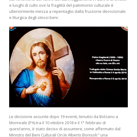
e luoghi di culto ove la fragilità del patrimonio culturale è
ulteriormente messa a repentaglio dalla fruizione devozionale
e liturgica degli stessi beni.
Le decisione assunte dopo 19 eventi, tenutisi da Bolzano a
Monreale (PA) tra il 10 ottobre 2018 e il 1° febbraio di
quest’anno, è stato deciso di assumere, come affermato dal
Ministro del Beni Culturali On.le Alberto Bonisoli:“ una