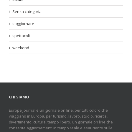
Senza categoria
soggiornare
spettacoli
weekend
CHI SIAMO
Europe Journal è un giornale on line, per tutti coloro che
viaggiano in Europa, per turismo, lavoro, studio, ricerca,
divertimento, cultura, tempo libero. Un giornale on line che
consente aggiornamenti in tempo reale e esauriente sulle