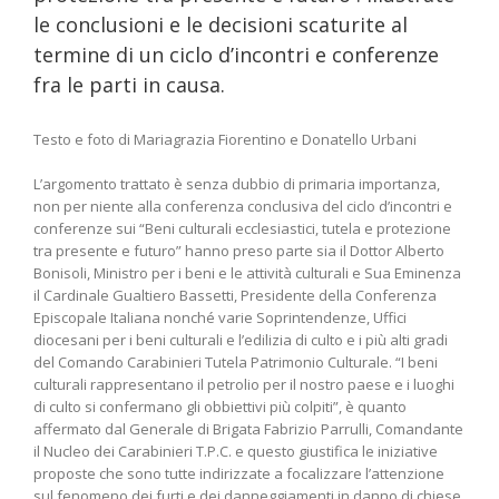
le conclusioni e le decisioni scaturite al
termine di un ciclo d’incontri e conferenze
fra le parti in causa.
Testo e foto di Mariagrazia Fiorentino e Donatello Urbani
L’argomento trattato è senza dubbio di primaria importanza,
non per niente alla conferenza conclusiva del ciclo d’incontri e
conferenze sui “Beni culturali ecclesiastici, tutela e protezione
tra presente e futuro” hanno preso parte sia il Dottor Alberto
Bonisoli, Ministro per i beni e le attività culturali e Sua Eminenza
il Cardinale Gualtiero Bassetti, Presidente della Conferenza
Episcopale Italiana nonché varie Soprintendenze, Uffici
diocesani per i beni culturali e l’edilizia di culto e i più alti gradi
del Comando Carabinieri Tutela Patrimonio Culturale. “I beni
culturali rappresentano il petrolio per il nostro paese e i luoghi
di culto si confermano gli obbiettivi più colpiti”, è quanto
affermato dal Generale di Brigata Fabrizio Parrulli, Comandante
il Nucleo dei Carabinieri T.P.C. e questo giustifica le iniziative
proposte che sono tutte indirizzate a focalizzare l’attenzione
sul fenomeno dei furti e dei danneggiamenti in danno di chiese