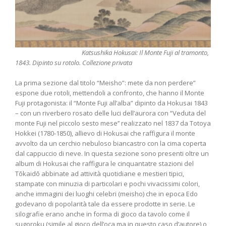
Katsushika Hokusai: Il Monte Fuji al tramonto,
1843. Dipinto su rotolo. Collezione privata
La prima sezione dal titolo “Meisho”: mete da non perdere”
espone due rotoli, mettendoli a confronto, che hanno il Monte
Fuji protagonista: il “Monte Fuji all’alba” dipinto da Hokusai 1843
– con un riverbero rosato delle luci dell’aurora con “Veduta del
monte Fuji nel piccolo sesto mese’’ realizzato nel 1837 da Totoya
Hokkei (1780-1850), allievo di Hokusai che raffigura il monte
avvolto da un cerchio nebuloso biancastro con la cima coperta
dal cappuccio di neve. In questa sezione sono presenti oltre un
album di Hokusai che raffigura le cinquantatre stazioni del
Tōkaidō abbinate ad attività quotidiane e mestieri tipici,
stampate con minuzia di particolari e pochi vivacissimi colori,
anche immagini dei luoghi celebri (meisho) che in epoca Edo
godevano di popolarità tale da essere prodotte in serie. Le
silografie erano anche in forma di gioco da tavolo come il
sugoroku (simile al gioco dell’oca ma in questo caso d’autore) o