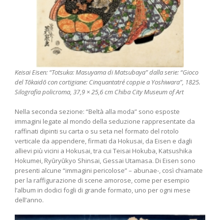
Keisai Eisen: “Totsuka: Masuyama di Matsubaya” dalla serie: “Gioco
del Tōkaidō con cortigiane: Cinquantatré coppie a Yoshiwara”, 1825.
Silografia policroma, 37,9 × 25,6 cm Chiba City Museum of Art
Nella seconda sezione: “Beltà alla moda” sono esposte
immagini legate al mondo della seduzione rappresentate da
raffinati dipinti su carta o su seta nel formato del rotolo
verticale da appendere, firmati da Hokusai, da Eisen e dagli
allievi più vicini a Hokusai, tra cui Teisai Hokuba, Katsushika
Hokumei, Ryūryūkyo Shinsai, Gessai Utamasa. Di Eisen sono
presenti alcune “immagini pericolose” – abunae-, così chiamate
per la raffigurazione di scene amorose, come per esempio
l’album in dodici fogli di grande formato, uno per ogni mese
dell’anno.