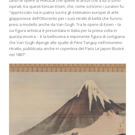
tanto le opere di Hokusai che quelle di artisti che a lui si sono
ispirati, tra questi Keisan Eisen, che, come scrivono i curatori fu:
“apprezzato sia in patria sia tra gli estimatori europei di arte
giapponese dell’Ottocento per i suoi ritratti di beltà che furono
presi a modello anche da Van Gogh. Tra le opere di Eisen – la
cui figura artistica è presentata in Italia per la prima volta in
questa mostra – è la bellissima e imponente figura di cortigiana
che Van Gogh dipinge alle spalle di Père Tanguy nell’omonimo
ritratto, pubblicata anche in copertina del Paris Le Japon Illustré
nel 1887”.