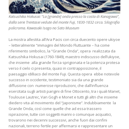
Katsushika Hokusai: “La [grande] onda presso la costa di Kanagawa”,
dalla serie Trentasei vedute del monte Fuji, 1830-1832 circa. Silografia
policroma. Kawasaki Isago no Sato Museum
La mostra allestita all’Ara Pacis con circa duecento opere ukiyoe
– letteralmente “immagini del Mondo Fluttuante – ha come
riferimento simbolico, la “Grande Onda”, opera realizzata da
Katsushika Hokusai (1760-1849), maestro indiscusso dell’ukiyoe,
che insieme alla grande forza sprigionata e la potenza protesa
verso il cielo ci presenta, quasi in contrapposizione, il
paesaggio idilliaco del monte Fuji. Questa opera ebbe notevole
successo in occidente, testimoniato sia da una grande
diffusione con numerose riproduzioni, che dall’influenza
esercitata sugli artisti parigini di fine Ottocento, tra i quali Manet,
Toulouse Lautrec, Van Gogh e Monet e tutti gli altri che insieme
diedero vita al movimento del “Japonisme”. Indubbiamente la
Grande Onda, così come quelle che ad essa trassero
ispirazione, tutte con soggetti marini o comunque acquatici,
trovarono nei decenni successivi, anche fuori dai confini
nazionali, terreno fertile per affermarsi e rappresentare un