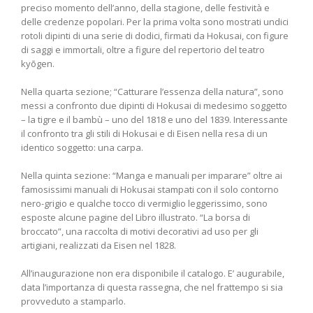
preciso momento dell’anno, della stagione, delle festività e
delle credenze popolari. Per la prima volta sono mostrati undici
rotoli dipinti di una serie di dodici, firmati da Hokusai, con figure
di saggi e immortali, oltre a figure del repertorio del teatro
kyōgen.
Nella quarta sezione; “Catturare l’essenza della natura”, sono
messi a confronto due dipinti di Hokusai di medesimo soggetto
– la tigre e il bambù – uno del 1818 e uno del 1839. Interessante
il confronto tra gli stili di Hokusai e di Eisen nella resa di un
identico soggetto: una carpa.
Nella quinta sezione: “Manga e manuali per imparare” oltre ai
famosissimi manuali di Hokusai stampati con il solo contorno
nero-grigio e qualche tocco di vermiglio leggerissimo, sono
esposte alcune pagine del Libro illustrato. “La borsa di
broccato”, una raccolta di motivi decorativi ad uso per gli
artigiani, realizzati da Eisen nel 1828.
All’inaugurazione non era disponibile il catalogo. E’ augurabile,
data l’importanza di questa rassegna, che nel frattempo si sia
provveduto a stamparlo.