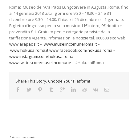
Roma: Museo dell’Ara Pacis Lungotevere in Augusta, Roma, fino
al 14 gennaio 2018 tutti i giorni ore 9.30 – 19.30 – 24 e 31
dicembre ore 9.30 – 14.00. Chiuso il 25 dicembre e il 1 gennaio.
Biglietto d’ingresso per la sola mostra: 11€ intero; 9€ ridotto +
prevendita € 1. Gratuito per le categorie previste dalla
tariffazione vigente. Informazioni e notizie tel. 060608 sito web
www.arapacis.it
–
www.museiincomuneroma.it
–
www.hokusairoma.it
www.facebook.com/hokusairoma
–
www.instagram.com/hokusairoma
–
www.twitter.com/museiincomune
– #HokusaiRoma
Share This Story, Choose Your Platform!
Articoli recenti