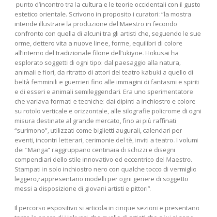
punto d’incontro tra la cultura e le teorie occidentali con il gusto
estetico orientale. Scrivono in proposito i curatori: “la mostra
intende illustrare la produzione del Maestro in fecondo
confronto con quella di alcuni tra gli artisti che, seguendo le sue
orme, dettero vita a nuove linee, forme, equilibri di colore
all’interno del tradizionale filone dell’ukiyoe. Hokusai ha
esplorato soggetti di ogni tipo: dal paesaggio alla natura,
animali e fiori, da ritratto di attori del teatro kabuki a quello di
beltà femminili e guerrieri fino alle immagini di fantasmi e spiriti
e di esseri e animali semileggendari. Era uno sperimentatore
che variava formati e tecniche: dai dipinti a inchiostro e colore
su rotolo verticale e orizzontale, alle silografie policrome di ogni
misura destinate al grande mercato, fino ai più raffinati
“surimono”, utilizzati come biglietti augurali, calendari per
eventi, incontri letterari, cerimonie del tè, inviti a teatro. I volumi
dei “Manga” raggruppano centinaia di schizzi e disegni
compendiari dello stile innovativo ed eccentrico del Maestro.
Stampati in solo inchiostro nero con qualche tocco di vermiglio
leggero,rappresentano modelli per ogni genere di soggetto
messi a disposizione di giovani artisti e pittori”.
Il percorso espositivo si articola in cinque sezioni e presentano