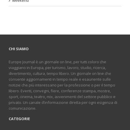
weekend
CHI SIAMO
Europe Journal è un giornale on line, per tutti coloro che
viaggiano in Europa, per turismo, lavoro, studio, ricerca,
divertimento, cultura, tempo libero. Un giornale on line che
consente aggiornamenti in tempo reale e esauriente sulle
notizie che più interessano per la professione o per il tempo
libero. Eventi, convegni, fiere, conferenze stampa, mostre,
sport, cinema, teatro, mix, avvenimenti del settore pubblico e
privato. Un canale d’informazione diretta per ogni esigenza di
comunicazione.
CATEGORIE