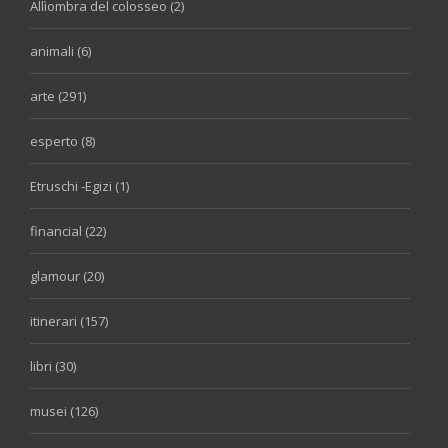
Allìombra del colosseo (2)
animali (6)
arte (291)
esperto (8)
Etruschi -Egizi (1)
financial (22)
glamour (20)
itinerari (157)
libri (30)
musei (126)