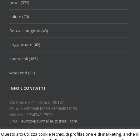
news (376)
salute (20)
Senza categoria (43)
soggiornare (42)
spettacoli (165)
weekend (11)
INFO E CONTATTI
Via Piave n.41 - Roma - 00187
Phone: +39064818133 +39064818133
Mobile: +393474317579
Email:
europejournal.eu@gmail.com
Questo sito utilizza cookie tecnici, di profilazione e di marketing, anche di