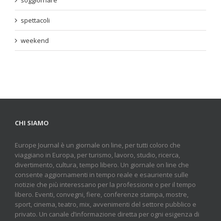
spettacoli
weekend
CHI SIAMO
Europe Journal è un giornale on line, per tutti coloro che
viaggiano in Europa, per turismo, lavoro, studio, ricerca,
divertimento, cultura, tempo libero. Un giornale on line che
consente aggiornamenti in tempo reale e esauriente sulle
notizie che più interessano per la professione o per il tempo
libero. Eventi, convegni, fiere, conferenze stampa, mostre,
sport, cinema, teatro, mix, avvenimenti del settore pubblico e
privato. Un canale d’informazione diretta per ogni esigenza di