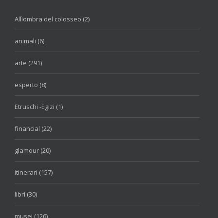
Allìombra del colosseo (2)
animali (6)
arte (291)
esperto (8)
Etruschi -Egizi (1)
financial (22)
glamour (20)
itinerari (157)
libri (30)
musei (126)