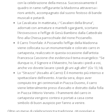
con la celebrazione della messa. Successivamente il
quadro in rame raffigurante la Madonna attraversa i
rioni antichi, accompagnato dal suono festoso di bande
musicali e petardi.
La Cavalcata: In mattinata, i “Cavalieri della Bruna”,
adornati con armature e mantelli sgargianti, scortano
l’Arcivescovo e l’effige di Gesù Bambino dalla Cattedrale
fino alla Chiesa parrocchiale del rione Piccianello.
Il Carro Trionfale: A Piccianello l’effige della Madonna
viene collocata su un monumentale e colorato carro in
cartapesta, realizzato in questa occasione dall’artista
Francesca Cascione che evidenzia il tema evangelico: “Se
dunque io, il Signore e il Maestro, ho lavato i piedi a voi,
anche voi dovete lavare i piedi gli uni agli altri” (Gv 13,14).
Lo “Strazzo” (Assalto al Carro): È il momento più intenso e
spettacolare dell’evento. A tarda sera, dopo aver
compiuto tre giri cerimoniali in Piazza Duomo, il carro
viene letteralmente preso d’assalto e distrutto dalla folla
in Piazza Vittorio Veneto. I frammenti del carro in
cartapesta vengono contesi e portati a casa come
simbolo di buon auspicio per l’anno a venire.
Oltre un mese di celebrazioni tra tradizione, riti popolari e