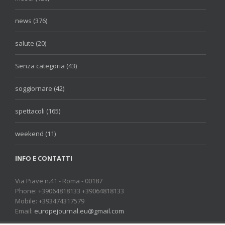
news (376)
salute (20)
Senza categoria (43)
soggiornare (42)
spettacoli (165)
weekend (11)
INFO E CONTATTI
Via Piave n.41 - Roma - 00187
Phone: +39064818133 +39064818133
Mobile: +393474317579
Email:
europejournal.eu@gmail.com