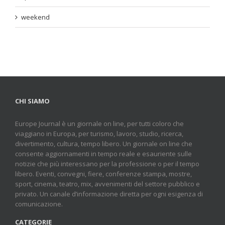
weekend
CHI SIAMO
Europe Journal è un giornale on line, per tutti coloro che
viaggiano in Europa, per turismo, lavoro, studio, ricerca,
divertimento, cultura, tempo libero. Un giornale on line che
consente aggiornamenti in tempo reale e esauriente sulle
notizie che più interessano per la professione o per il tempo
libero. Eventi, convegni, fiere, conferenze stampa, mostre,
sport, cinema, teatro, mix, avvenimenti del settore pubblico e
privato. Un canale d’informazione diretta per ogni esigenza di
comunicazione.
CATEGORIE