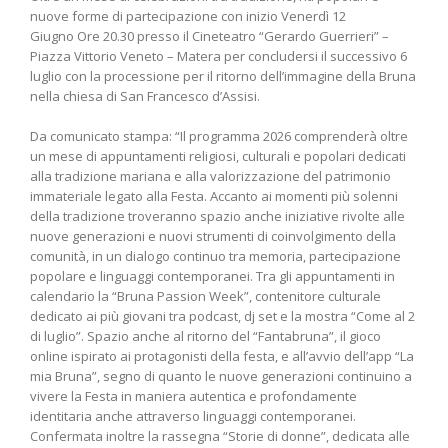
nuove forme di partecipazione con inizio Venerdì 12
Giugno Ore 20.30 presso il Cineteatro “Gerardo Guerrieri” –
Piazza Vittorio Veneto – Matera per concludersi il successivo 6
luglio con la processione per il ritorno dell’immagine della Bruna
nella chiesa di San Francesco d’Assisi.
Da comunicato stampa: “Il programma 2026 comprenderà oltre
un mese di appuntamenti religiosi, culturali e popolari dedicati
alla tradizione mariana e alla valorizzazione del patrimonio
immateriale legato alla Festa. Accanto ai momenti più solenni
della tradizione troveranno spazio anche iniziative rivolte alle
nuove generazioni e nuovi strumenti di coinvolgimento della
comunità, in un dialogo continuo tra memoria, partecipazione
popolare e linguaggi contemporanei. Tra gli appuntamenti in
calendario la “Bruna Passion Week”, contenitore culturale
dedicato ai più giovani tra podcast, dj set e la mostra “Come al 2
di luglio”. Spazio anche al ritorno del “Fantabruna”, il gioco
online ispirato ai protagonisti della festa, e all’avvio dell’app “La
mia Bruna”, segno di quanto le nuove generazioni continuino a
vivere la Festa in maniera autentica e profondamente
identitaria anche attraverso linguaggi contemporanei.
Confermata inoltre la rassegna “Storie di donne”, dedicata alle