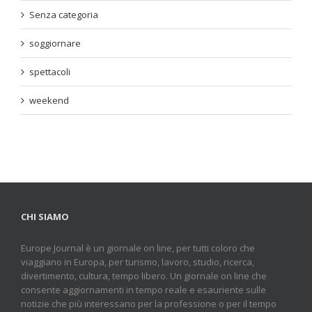
Senza categoria
soggiornare
spettacoli
weekend
CHI SIAMO
Europe Journal è un giornale on line, per tutti coloro che
viaggiano in Europa, per turismo, lavoro, studio, ricerca,
divertimento, cultura, tempo libero. Un giornale on line che
consente aggiornamenti in tempo reale e esauriente sulle
notizie che più interessano per la professione o per il tempo