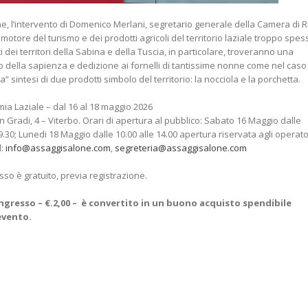
e, l’intervento di Domenico Merlani, segretario generale della Camera di Ri
motore del turismo e dei prodotti agricoli del territorio laziale troppo spes
i dei territori della Sabina e della Tuscia, in particolare, troveranno una
utto della sapienza e dedizione ai fornelli di tantissime nonne come nel caso
a” sintesi di due prodotti simbolo del territorio: la nocciola e la porchetta.
ia Laziale – dal 16 al 18 maggio 2026
 Gradi, 4 – Viterbo. Orari di apertura al pubblico: Sabato 16 Maggio dalle
9.30; Lunedi 18 Maggio dalle 10.00 alle 14.00 apertura riservata agli operato
l:
info@assaggisalone.com
,
segreteria@assaggisalone.com
sso è gratuito, previa registrazione.
i ingresso – €.2,00 – è convertito in un buono acquisto spendibile
evento.