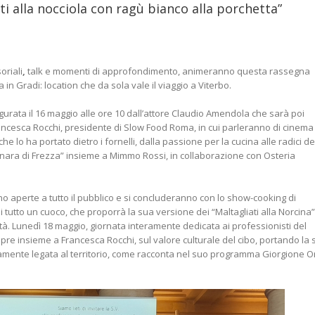
ti alla nocciola con ragù bianco alla porchetta”
oriali
,
talk e momenti di approfondimento, animeranno questa rassegna
in Gradi: location che da sola vale il viaggio a Viterbo.
rata il 16 maggio alle ore 10 dall’attore Claudio Amendola che sarà poi
rancesca Rocchi, presidente di Slow Food Roma, in cui parleranno di cinema
e lo ha portato dietro i fornelli, dalla passione per la cucina alle radici de
onara di Frezza” insieme a Mimmo Rossi, in collaborazione con Osteria
 aperte a tutto il pubblico e si concluderanno con lo show-cooking di
 tutto un cuoco, che proporrà la sua versione dei “Maltagliati alla Norcina”
lità. Lunedì 18 maggio, giornata interamente dedicata ai professionisti del
pre insieme a Francesca Rocchi, sul valore culturale del cibo, portando la 
damente legata al territorio, come racconta nel suo programma Giorgione O