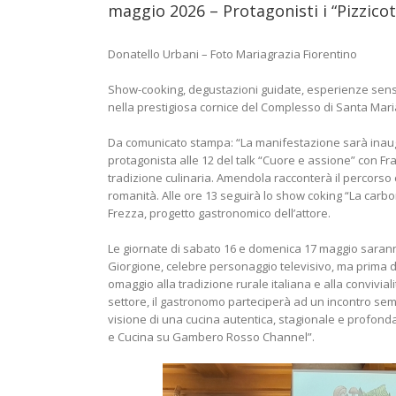
maggio 2026 – Protagonisti i “Pizzicot
Donatello Urbani – Foto Mariagrazia Fiorentino
Show-cooking, degustazioni guidate, esperienze sens
nella prestigiosa cornice del Complesso di Santa Maria 
Da comunicato stampa: “La manifestazione sarà inaugu
protagonista alle 12 del talk “Cuore e assione” con F
tradizione culinaria. Amendola racconterà il percorso ch
romanità. Alle ore 13 seguirà lo show coking “La carb
Frezza, progetto gastronomico dell’attore.
Le giornate di sabato 16 e domenica 17 maggio saranno
Giorgione, celebre personaggio televisivo, ma prima di
omaggio alla tradizione rurale italiana e alla convivia
settore, il gastronomo parteciperà ad un incontro sem
visione di una cucina autentica, stagionale e profon
e Cucina su Gambero Rosso Channel”.