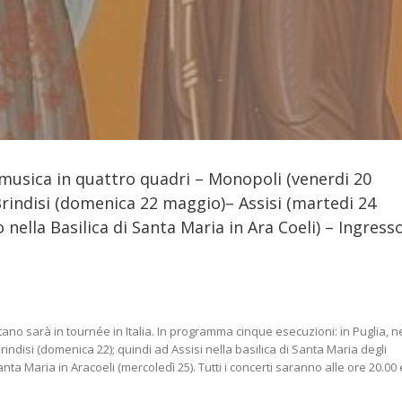
musica in quattro quadri – Monopoli (venerdi 20
rindisi (domenica 22 maggio)– Assisi (martedi 24
ella Basilica di Santa Maria in Ara Coeli) – Ingress
tano sarà in tournée in Italia. In programma cinque esecuzioni: in Puglia, n
Brindisi (domenica 22); quindi ad Assisi nella basilica di Santa Maria degli
anta Maria in Aracoeli (mercoledì 25). Tutti i concerti saranno alle ore 20.00 