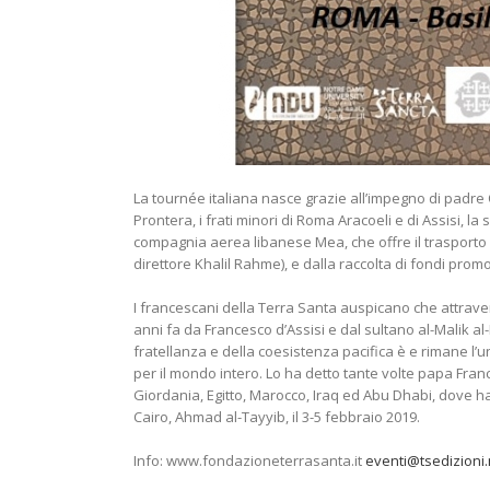
La tournée italiana nasce grazie all’impegno di padre Qu
Prontera, i frati minori di Roma Aracoeli e di Assisi, la
compagnia aerea libanese Mea, che offre il trasporto ae
direttore Khalil Rahme), e dalla raccolta di fondi pro
I francescani della Terra Santa auspicano che attraver
anni fa da Francesco d’Assisi e dal sultano al-Malik al-Ka
fratellanza e della coesistenza pacifica è e rimane l’un
per il mondo intero. Lo ha detto tante volte papa France
Giordania, Egitto, Marocco, Iraq ed Abu Dhabi, dove 
Cairo, Ahmad al-Tayyib, il 3-5 febbraio 2019.
Info: www.fondazioneterrasanta.it
eventi@tsedizioni.