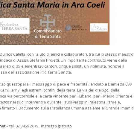
irico Calella, con l’aiuto di amici e collaboratori, tra cui lo stesso maestro
 sindaca di Assisi, Stefania Proietti. Un importante contributo viene dalla
reo di 35 elementi (26 cantori, cinque solisti, un violinista, nonché il
mossa dall’associazione Pro Terra Sancta.
so quest’opera il messaggio di pace e fraternità, lanciato a Damietta 800
mil, arrivi agli estremi confini della terra. La via del dialogo, della
ica via percorribile e la carta vincente per il Libano, per il Medio Oriente e
sco nei suoi interventi e durante i suoi viaggi in Palestina, Israele,
ha firmato il Documento sulla Fratellanza umana assieme al Grande Imam d
net
– tel. 02 3459 2679. Ingresso gratuito