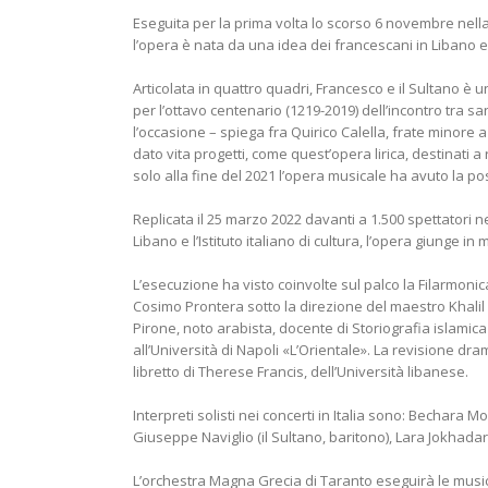
Eseguita per la prima volta lo scorso 6 novembre nella 
l’opera è nata da una idea dei francescani in Libano 
Articolata in quattro quadri, Francesco e il Sultano è u
per l’ottavo centenario (1219-2019) dell’incontro tra san
l’occasione – spiega fra Quirico Calella, frate minore a
dato vita progetti, come quest’opera lirica, destinati 
solo alla fine del 2021 l’opera musicale ha avuto la po
Replicata il 25 marzo 2022 davanti a 1.500 spettatori ne
Libano e l’Istituto italiano di cultura, l’opera giunge i
L’esecuzione ha visto coinvolte sul palco la Filarmonic
Cosimo Prontera sotto la direzione del maestro Khalil 
Pirone, noto arabista, docente di Storiografia islamica
all’Università di Napoli «L’Orientale». La revisione dr
libretto di Therese Francis, dell’Università libanese.
Interpreti solisti nei concerti in Italia sono: Bechara
Giuseppe Naviglio (il Sultano, baritono), Lara Jokhadar
L’orchestra Magna Grecia di Taranto eseguirà le musich