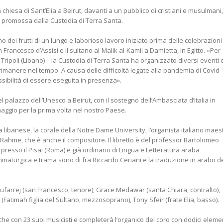
chiesa di Sant’Elia a Beirut, davanti a un pubblico di cristiani e musulmani,
e promossa dalla Custodia di Terra Santa.
no dei frutti di un lungo e laborioso lavoro iniziato prima delle celebrazioni
 Francesco d’Assisi e il sultano al-Malik al-Kamil a Damietta, in Egitto. «Per
 Tripoli (Libano) – la Custodia di Terra Santa ha organizzato diversi eventi 
a rimanere nel tempo. A causa delle difficoltà legate alla pandemia di Covid-
ssibilità di essere eseguita in presenza».
l palazzo dell’Unesco a Beirut, con il sostegno dell’Ambasciata d’Italia in
n maggio per la prima volta nel nostro Paese.
a libanese, la corale della Notre Dame University, l’organista italiano maes
Rahme, che è anche il compositore. Il libretto è del professor Bartolomeo
 presso il Pisai (Roma) e già ordinario di Lingua e Letteratura araba
ammaturgica e trama sono di fra Riccardo Ceriani e la traduzione in arabo d
 Moufarrej (san Francesco, tenore), Grace Medawar (santa Chiara, contralto),
 (Fatimah figlia del Sultano, mezzosoprano), Tony Sfeir (frate Elia, basso).
e con 23 suoi musicisti e completerà l’organico del coro con dodici elemen